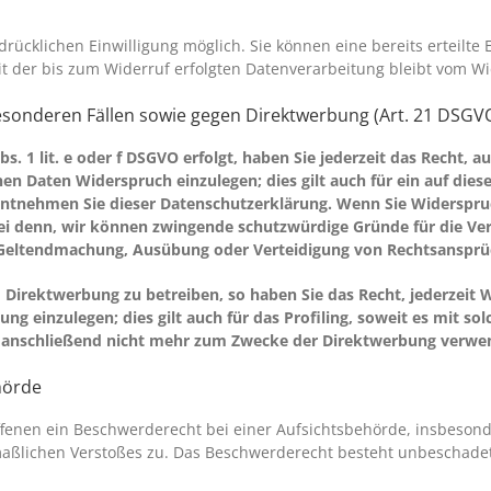
ücklichen Einwilligung möglich. Sie können eine bereits erteilte E
it der bis zum Widerruf erfolgten Datenverarbeitung bleibt vom W
sonderen Fällen sowie gegen Direktwerbung (Art. 21 DSGV
. 1 lit. e oder f DSGVO erfolgt, haben Sie jederzeit das Recht, a
n Daten Widerspruch einzulegen; dies gilt auch für ein auf diese
entnehmen Sie dieser Datenschutzerklärung. Wenn Sie Widerspruc
i denn, wir können zwingende schutzwürdige Gründe für die Vera
r Geltendmachung, Ausübung oder Verteidigung von Rechtsansprü
irektwerbung zu betreiben, so haben Sie das Recht, jederzeit W
 einzulegen; dies gilt auch für das Profiling, soweit es mit so
anschließend nicht mehr zum Zwecke der Direktwerbung verwend
hörde
ffenen ein Beschwerderecht bei einer Aufsichtsbehörde, insbesond
maßlichen Verstoßes zu. Das Beschwerderecht besteht unbeschadet 