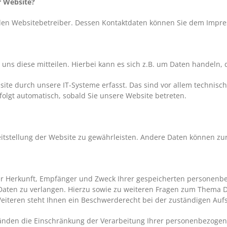
r Website?
h den Websitebetreiber. Dessen Kontaktdaten können Sie dem Imp
ns diese mitteilen. Hierbei kann es sich z.B. um Daten handeln, d
e durch unsere IT-Systeme erfasst. Das sind vor allem technische
rfolgt automatisch, sobald Sie unsere Website betreten.
reitstellung der Website zu gewährleisten. Andere Daten können z
ber Herkunft, Empfänger und Zweck Ihrer gespeicherten personen
Daten zu verlangen. Hierzu sowie zu weiteren Fragen zum Thema D
teren steht Ihnen ein Beschwerderecht bei der zuständigen Aufs
den die Einschränkung der Verarbeitung Ihrer personenbezogene